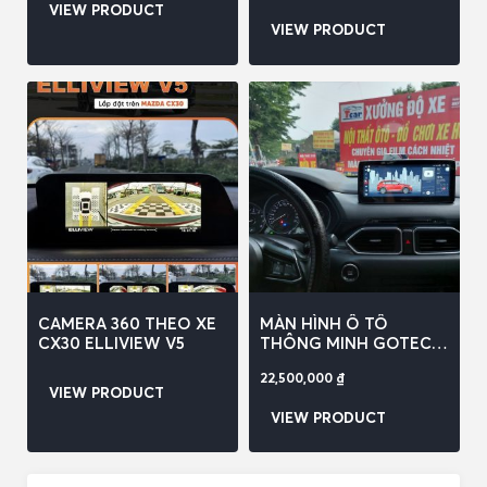
VIEW PRODUCT
VIEW PRODUCT
CAMERA 360 THEO XE
MÀN HÌNH Ô TÔ
CX30 ELLIVIEW V5
THÔNG MINH GOTECH
GT MAZDA CX5
22,500,000
₫
LIMITED
VIEW PRODUCT
VIEW PRODUCT