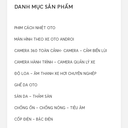
DANH MỤC SẢN PHẨM
PHIM CÁCH NHIỆT OTO
MÀN HÌNH THEO XE OTO ANDROI
CAMERA 360 TOÀN CẢNH- CAMERA – CẢM BIẾN LÙI
CAMERA HÀNH TRÌNH – CAMERA QUẢN LÝ XE
ĐỘ LOA – ÂM THANH XE HƠI CHUYÊN NGHIỆP
GHẾ DA OTO
SÀN DA – THẢM SÀN
CHỐNG ỒN – CHỐNG NÓNG – TIÊU ÂM
CỐP ĐIỆN – BẬC ĐIỆN