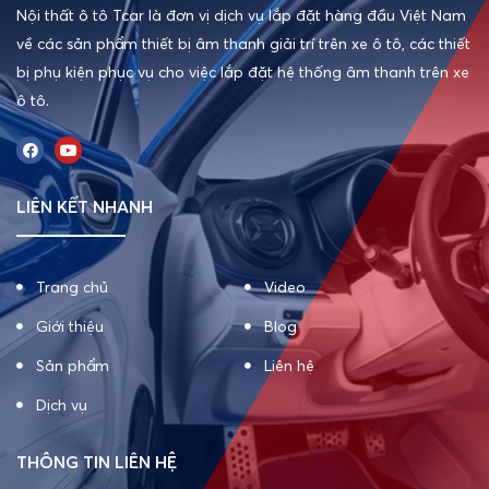
Nội thất ô tô Tcar là đơn vị dịch vụ lắp đặt hàng đầu Việt Nam
về các sản phẩm thiết bị âm thanh giải trí trên xe ô tô, các thiết
bị phụ kiện phục vụ cho việc lắp đặt hệ thống âm thanh trên xe
ô tô.
LIÊN KẾT NHANH
Trang chủ
Video
Giới thiệu
Blog
Sản phẩm
Liên hệ
Dịch vụ
THÔNG TIN LIÊN HỆ