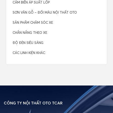
CẢM BIẾN ÁP SUẤT LỐP
SƠN VÂN GỖ – ĐỔI MÀU NỘI THẤT OTO
SẢN PHẨM CHĂM SÓC XE
CHẮN NẮNG THEO XE
ĐỘ ĐÈN SIÊU SÁNG
CÁC LINH KIỆN KHÁC
CÔNG TY NỘI THẤT OTO TCAR