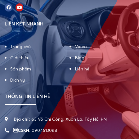
LIÊN KẾT NHANH
Trang chủ
Video
Giới thiệu
Blog
Sản phẩm
Liên hệ
Dịch vụ
THÔNG TIN LIÊN HỆ
Địa chỉ:
65 Võ Chí Công, Xuân La, Tây Hồ, HN
CSKH:
0904513088