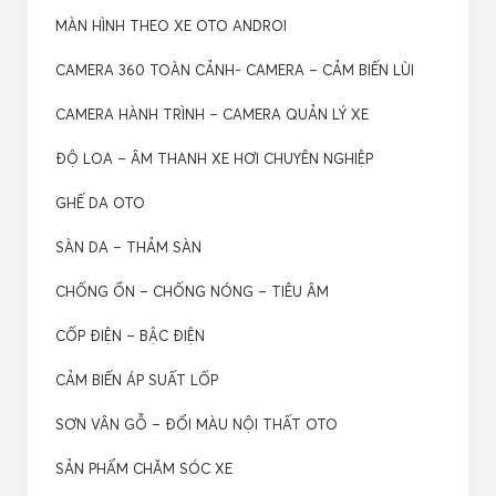
MÀN HÌNH THEO XE OTO ANDROI
CAMERA 360 TOÀN CẢNH- CAMERA – CẢM BIẾN LÙI
CAMERA HÀNH TRÌNH – CAMERA QUẢN LÝ XE
ĐỘ LOA – ÂM THANH XE HƠI CHUYÊN NGHIỆP
GHẾ DA OTO
SÀN DA – THẢM SÀN
CHỐNG ỒN – CHỐNG NÓNG – TIÊU ÂM
CỐP ĐIỆN – BẬC ĐIỆN
CẢM BIẾN ÁP SUẤT LỐP
SƠN VÂN GỖ – ĐỔI MÀU NỘI THẤT OTO
SẢN PHẨM CHĂM SÓC XE