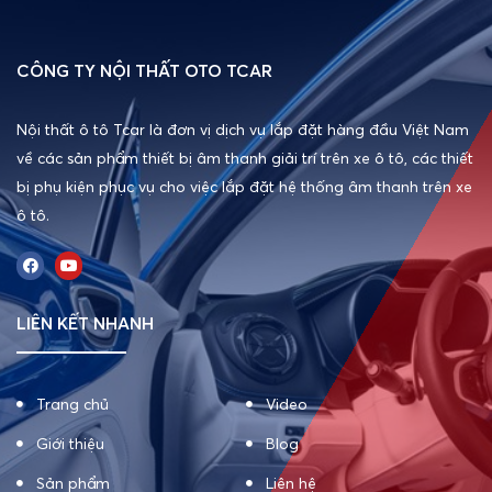
CÔNG TY NỘI THẤT OTO TCAR
Nội thất ô tô Tcar là đơn vị dịch vụ lắp đặt hàng đầu Việt Nam
về các sản phẩm thiết bị âm thanh giải trí trên xe ô tô, các thiết
bị phụ kiện phục vụ cho việc lắp đặt hệ thống âm thanh trên xe
ô tô.
LIÊN KẾT NHANH
Trang chủ
Video
Giới thiệu
Blog
Sản phẩm
Liên hệ