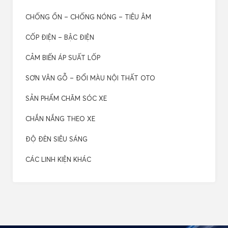
CHỐNG ỒN – CHỐNG NÓNG – TIÊU ÂM
CỐP ĐIỆN – BẬC ĐIỆN
CẢM BIẾN ÁP SUẤT LỐP
SƠN VÂN GỖ – ĐỔI MÀU NỘI THẤT OTO
SẢN PHẨM CHĂM SÓC XE
CHẮN NẮNG THEO XE
ĐỘ ĐÈN SIÊU SÁNG
CÁC LINH KIỆN KHÁC