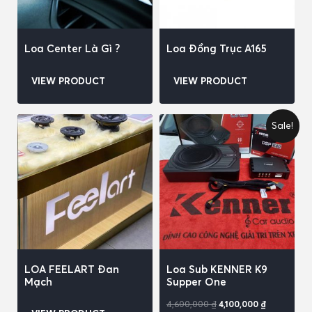
Loa Center Là Gì ?
Loa Đồng Trục A165
VIEW PRODUCT
VIEW PRODUCT
Sale!
LOA FEELART Đan
Loa Sub KENNER K9
Mạch
Supper One
4,600,000
₫
4,100,000
₫