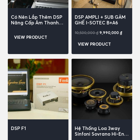
Có Nên Lắp Thêm DSP
DSP AMPLI + SUB GẦM
Nâng Cấp Âm Thanh
GHẾ I-SOTEC B+A6
Cho Xe Hơi?
10,500,000
₫
9,990,000
₫
VIEW PRODUCT
VIEW PRODUCT
DSP F1
Hệ Thống Loa 3way
Sinfoni Sovrano Hi-End
Car Audio