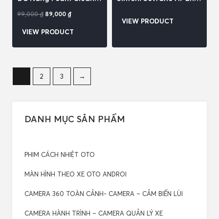
– Hương Cam
Car Audio
99,000
₫
89,000
₫
VIEW PRODUCT
VIEW PRODUCT
1
2
3
→
DANH MỤC SẢN PHẨM
PHIM CÁCH NHIỆT OTO
MÀN HÌNH THEO XE OTO ANDROI
CAMERA 360 TOÀN CẢNH- CAMERA – CẢM BIẾN LÙI
CAMERA HÀNH TRÌNH – CAMERA QUẢN LÝ XE