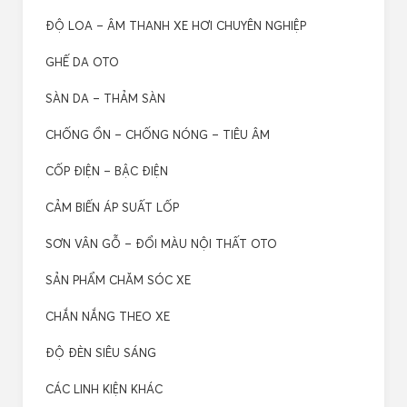
ĐỘ LOA – ÂM THANH XE HƠI CHUYÊN NGHIỆP
GHẾ DA OTO
SÀN DA – THẢM SÀN
CHỐNG ỒN – CHỐNG NÓNG – TIÊU ÂM
CỐP ĐIỆN – BẬC ĐIỆN
CẢM BIẾN ÁP SUẤT LỐP
SƠN VÂN GỖ – ĐỔI MÀU NỘI THẤT OTO
SẢN PHẨM CHĂM SÓC XE
CHẮN NẮNG THEO XE
ĐỘ ĐÈN SIÊU SÁNG
CÁC LINH KIỆN KHÁC