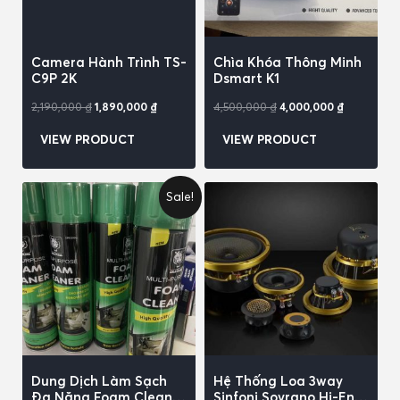
Camera Hành Trình TS-
Chìa Khóa Thông Minh
C9P 2K
Dsmart K1
2,190,000
₫
1,890,000
₫
4,500,000
₫
4,000,000
₫
VIEW PRODUCT
VIEW PRODUCT
Sale!
Dung Dịch Làm Sạch
Hệ Thống Loa 3way
Đa Năng Foam Cleaner
Sinfoni Sovrano Hi-End