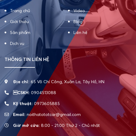
Trang chủ
Video
Giới thiệu
Blog
Sản phẩm
Liên hệ
Dịch vụ
THÔNG TIN LIÊN HỆ
Địa chỉ:
65 Võ Chí Công, Xuân La, Tây Hồ, HN
CSKH:
0904513088
Kỹ thuật:
0973605885
Email:
noithatototcar@gmail.com
Giờ mở cửa:
8:00 - 21:00 Thứ 2 - Chủ nhật