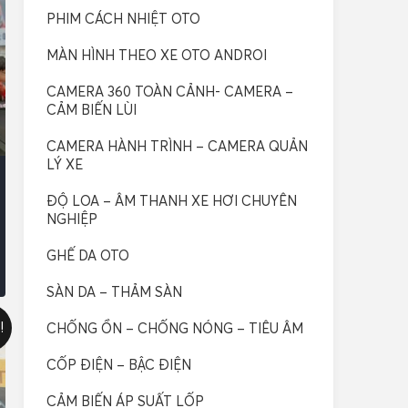
PHIM CÁCH NHIỆT OTO
MÀN HÌNH THEO XE OTO ANDROI
CAMERA 360 TOÀN CẢNH- CAMERA –
CẢM BIẾN LÙI
CAMERA HÀNH TRÌNH – CAMERA QUẢN
LÝ XE
ĐỘ LOA – ÂM THANH XE HƠI CHUYÊN
NGHIỆP
GHẾ DA OTO
SÀN DA – THẢM SÀN
!
CHỐNG ỒN – CHỐNG NÓNG – TIÊU ÂM
CỐP ĐIỆN – BẬC ĐIỆN
CẢM BIẾN ÁP SUẤT LỐP