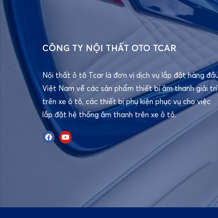
CÔNG TY NỘI THẤT OTO TCAR
Nội thất ô tô Tcar là đơn vị dịch vụ lắp đặt hàng đầ
Việt Nam về các sản phẩm thiết bị âm thanh giải trí
trên xe ô tô, các thiết bị phụ kiện phục vụ cho việc
lắp đặt hệ thống âm thanh trên xe ô tô.