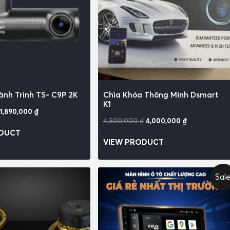
nh Trình TS- C9P 2K
Chìa Khóa Thông Minh Dsmart
K1
1,890,000
₫
4,500,000
₫
4,000,000
₫
ODUCT
VIEW PRODUCT
Sale