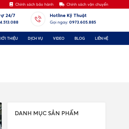
Chính sách bảo hành
Chính sách vận chuyển
rợ 24/7
Hotline Kỹ Thuật
4.513.088
Gọi ngay:
0973.605.885
IỚI THIỆU
DỊCH VỤ
VIDEO
BLOG
LIÊN HỆ
DANH MỤC SẢN PHẨM