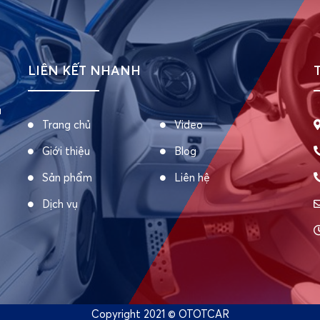
LIÊN KẾT NHANH
u
Trang chủ
Video
Giới thiệu
Blog
Sản phẩm
Liên hệ
Dịch vụ
Copyright 2021 © OTOTCAR