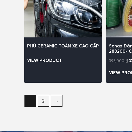
PHỦ CERAMIC TOÀN XE CAO CẤP
Sonax Đá
288200- C
VIEW PRODUCT
395,000
₫
3
VIEW PR
1
2
→