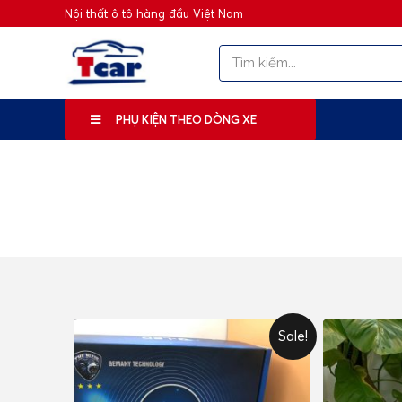
Nội thất ô tô hàng đầu Việt Nam
PHỤ KIỆN THEO DÒNG XE
Sale!