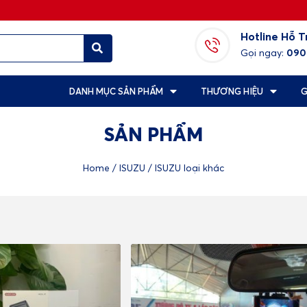
Hotline Hỗ T
Gọi ngay:
090
DANH MỤC SẢN PHẨM
THƯƠNG HIỆU
G
SẢN PHẨM
Home
/
ISUZU
/ ISUZU loại khác