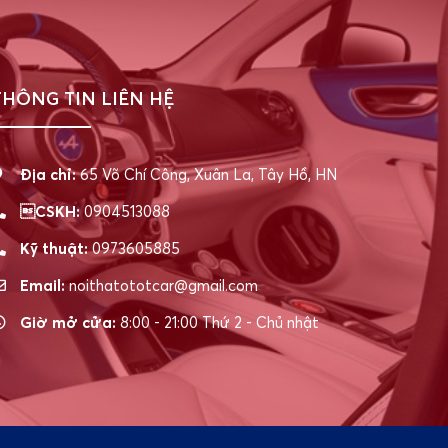
THÔNG TIN LIÊN HỆ
Địa chỉ:
65 Võ Chí Công, Xuân La, Tây Hồ, HN
CSKH:
0904513088
Kỹ thuật:
0973605885
Email:
noithatototcar@gmail.com
Giờ mở cửa:
8:00 - 21:00 Thứ 2 - Chủ nhật