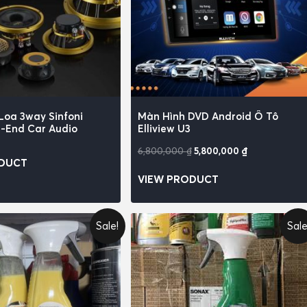
Loa 3way Sinfoni
Màn Hình DVD Android Ô Tô
i-End Car Audio
Elliview U3
6,800,000
₫
5,800,000
₫
ODUCT
VIEW PRODUCT
Sale!
Sale