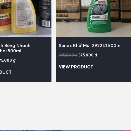
nh Bóng Nhanh
Sonax Khử Mùi 292241 500ml
hai 500ml
395,000
₫
375,000
₫
75,000
₫
VIEW PRODUCT
ODUCT